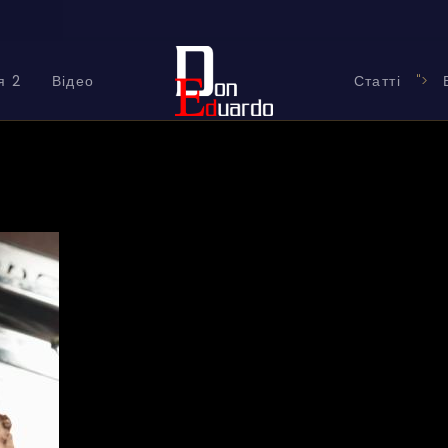
я 2
Відео
Статті
">