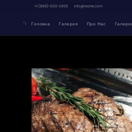
+1 (888)-600-3456
info@wane.com
">
Головна
Галерея
Про Нас
Галере